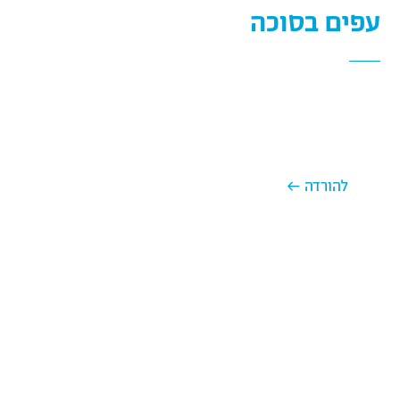
עפים בסוכה
מוזמנים לפעילות לכל המשפחה ולקשט יחד את הסוכה
בקישוטים שיעיפו את הסכך! היכנסו, הדפיסו ושתפו אותנו!
← להורדה