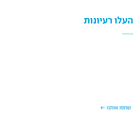
העלו רעיונות
אחד העקרונות החשובים להצלחה במשימות מאתגרות הוא
הכרה בכוחו של הצוות. אנו מכירים בחוכמת ההמונים ומזמינים
אתכם להצטרף לצוות החשיבה המורחב שלנו. חשבתם על
רעיון? פעילות חינוכית מדליקה, דרך מקורית לשתף נוער
במשימת ההנדסה, שיתוף פעולה מעניין, כל רעיון חכם ויצירתי
שיכול לקדם את מטרות העמותה? על תהססו – שתפו אותנו!
← שתפו אותנו