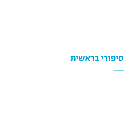
סיפורי בראשית
שלחנו חללית לירח על מנת לייצר "משגר וירטואלי" לחלומות
של כל אחת ואחד מכם. אנו סקרנים לשמוע על "מסעות
בראשית" הפרטיים שלכם. ספרו לנו על חוויות שחוויתם
במקביל למסעה של החללית או בהשראתה. תארו את הדרך
הפרטית שלכם ואת ההרפתקאות שאתם עברתם. נשמח
להתרגש איתכם ביחד.