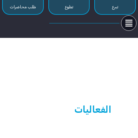
تبرع
تطوع
طلب محاضرات

الفعاليات