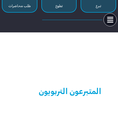
تبرع
تطوع
طلب محاضرات

المتبرعون التربويون